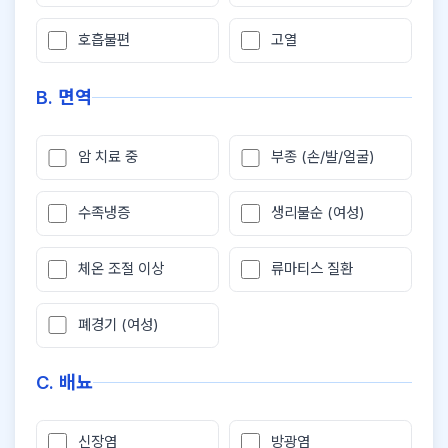
호흡불편
고열
B. 면역
암 치료 중
부종 (손/발/얼굴)
수족냉증
생리불순 (여성)
체온 조절 이상
류마티스 질환
폐경기 (여성)
C. 배뇨
신장염
방광염