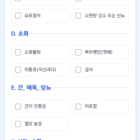
요로결석
소변량 감소 또는 빈뇨
D. 소화
소화불량
복부팽만(헛배)
위통증(위산과다)
설사
E. 간, 해독, 당뇨
간이 안좋음
피로함
혈당 높음