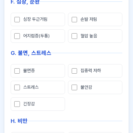
F. 심장, 순환
심장 두근거림
손발 저림
어지럼증(두통)
혈압 높음
G. 불면, 스트레스
불면증
집중력 저하
스트레스
불안감
긴장감
H. 비만