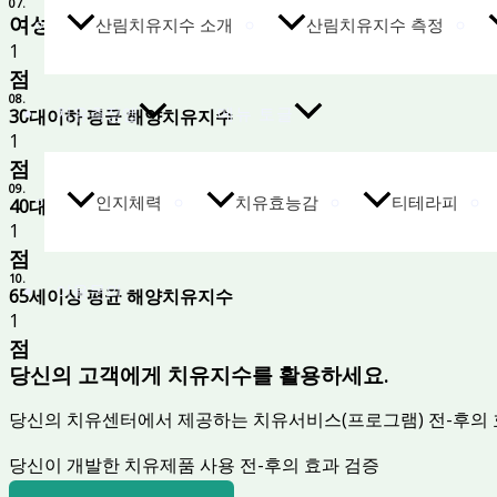
07.
여성 평균 해양치유지수
산림치유지수 소개
산림치유지수 측정
1
점
08.
치유측정앱
메뉴 토글
30대이하 평균 해양치유지수
1
점
09.
인지체력
치유효능감
티테라피
40대-64세 평균 해양치유지수
1
점
10.
이용문의
65세이상 평균 해양치유지수
1
점
당신의 고객에게 치유지수를 활용하세요.
당신의 치유센터에서 제공하는 치유서비스(프로그램) 전-후의 
당신이 개발한 치유제품 사용 전-후의 효과 검증